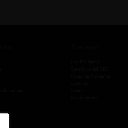
ctos
Site map
Live Bio Hemp
a
Beneficios del CBD
s
Preguntas frecuentes
Contacto
s de cáñamo
Envíos
Devoluciones