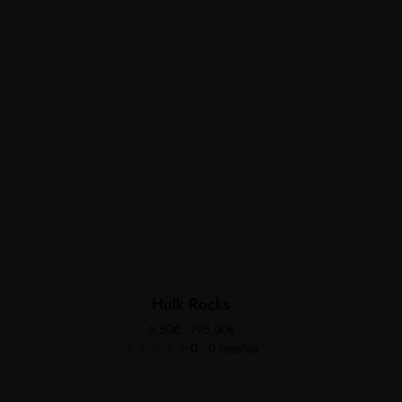
Este
producto
tiene
múltiples
Hulk Rocks
variantes.
Rango
6,50
€
-
195,00
€
de
Las
0
- 0 reseñas
precios:
opciones
desde
se
6,50€