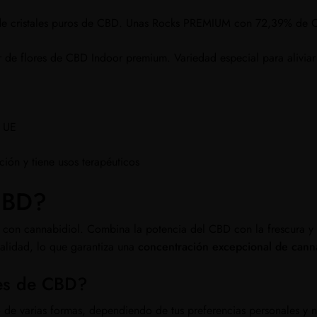
s de cristales puros de CBD. Unas Rocks PREMIUM con 72,39% de
 de flores de CBD Indoor premium. Variedad especial para aliviar 
a UE
ión y tiene usos terapéuticos
 CBD?
con cannabidiol. Combina la potencia del CBD con la frescura y 
alidad, lo que garantiza una
concentración excepcional de canna
les de CBD?
lo de varias formas, dependiendo de tus preferencias personales y 