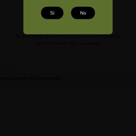
Sí
No
No hay reseñas de clientes disponibles para este producto
¡Sé el primero en dejar una reseña!
producto pueden dejar una reseña.