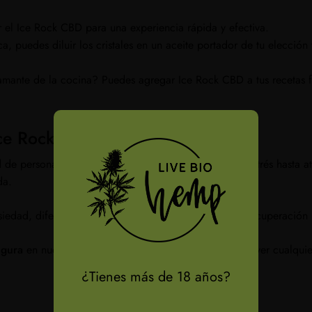
r el Ice Rock CBD para una experiencia rápida y efectiva.
a, puedes diluir los cristales en un aceite portador de tu elección 
amante de la cocina? Puedes agregar Ice Rock CBD a tus recetas fa
Ice Rock
de personas. Desde aquellos que buscan alivio del estrés hasta a
da.
nsiedad, diferentes dolores incluso crónicos y para la recuperación
egura
en nuestra tienda online. ¡Contáctanos para resolver cualqui
N
¿Tienes más de 18 años?