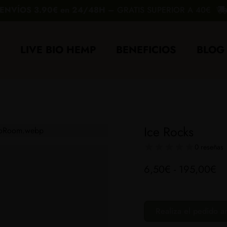
ENVÍOS 3.90€ en 24/48H –
GRATIS SUPERIOR A 40€
Carrito
LIVE BIO HEMP
BENEFICIOS
BLOG
Ice Rocks
0 reseñas
Ra
6,50
€
-
195,00
€
de
pr
Realiza el pedido a
de