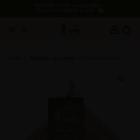
Skip
ENVÍOS 3.90€ en 24/48H –
GRATIS SUPERIOR A 40€
to
Carrito
Cerrar
carrito
main
Menu
content
search
account
Añade 40,00€ más y consigue el envío
gratis
Inicio
Productos de cáñamo
Toallita exfoliante
40€
60€
80€
100€
180€