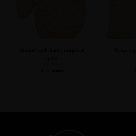
Guante exfoliante corporal
Bolsa es
4,50
€
0
- 0 reseñas