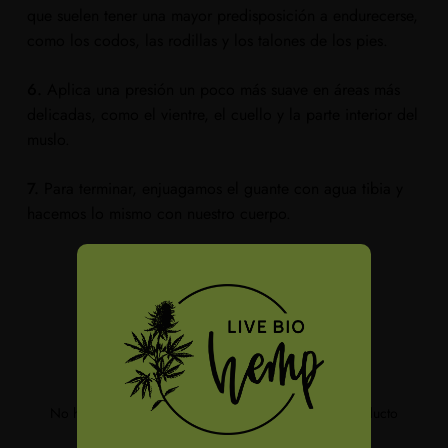
que suelen tener una mayor predisposición a endurecerse,
como los codos, las rodillas y los talones de los pies.
6.
Aplica una presión un poco más suave en áreas más
delicadas, como el vientre, el cuello y la parte interior del
muslo.
7.
Para terminar, enjuagamos el guante con agua tibia y
hacemos lo mismo con nuestro cuerpo.
No hay reseñas de clientes disponibles para este producto
¡Sé el primero en dejar una reseña!