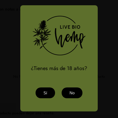
on notas a limón, pino y especias!
N
¿Tienes más de 18 años?
No hay reseñas de clientes disponibles para este producto
¡Sé el primero en dejar una reseña!
Sí
No
producto pueden dejar una reseña.