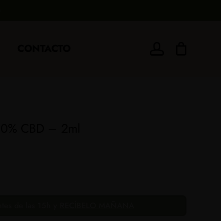
Cerrar
carrito
search
account
CONTACTO
Añade 40,00€ más y consigue el envío gratis
40€
60€
80€
100€
180€
 80% CBD – 2ml
ntes de las 15h y
RECÍBELO MAÑANA