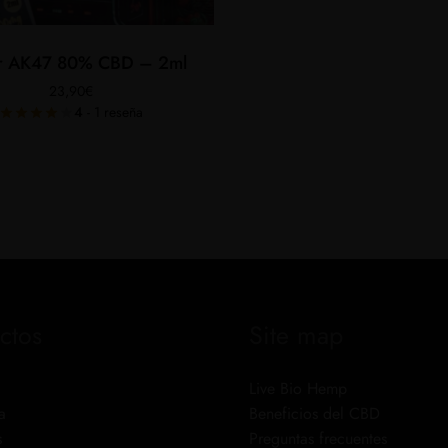
r AK47 80% CBD – 2ml
23,90
€
4
- 1 reseña
ctos
Site map
Live Bio Hemp
a
Beneficios del CBD
s
Preguntas frecuentes