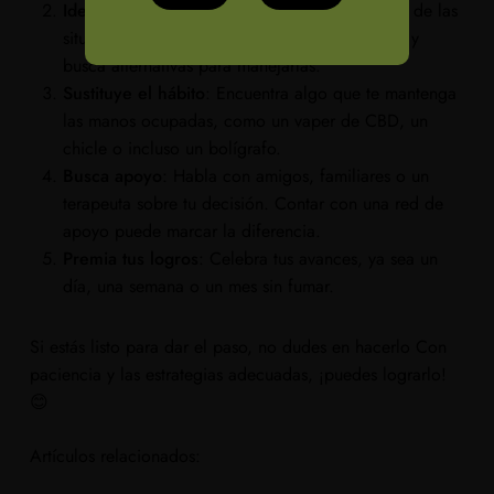
Identifica tus desencadenantes
: Haz una lista de las
situaciones o emociones que te llevan a fumar y
busca alternativas para manejarlas.
Sustituye el hábito
: Encuentra algo que te mantenga
las manos ocupadas, como un vaper de CBD, un
chicle o incluso un bolígrafo.
Busca apoyo
: Habla con amigos, familiares o un
terapeuta sobre tu decisión. Contar con una red de
apoyo puede marcar la diferencia.
Premia tus logros
: Celebra tus avances, ya sea un
día, una semana o un mes sin fumar.
Si estás listo para dar el paso, no dudes en hacerlo Con
paciencia y las estrategias adecuadas, ¡puedes lograrlo!
😊
Artículos relacionados: