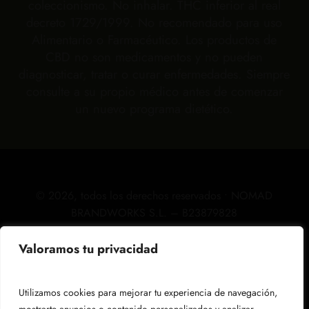
coleccionismo. No inhalar. THC inferior al real
decreto 1729/1999. No recomendado para uso
Alimentario o Farmacéutico. Los productos de
CBD no son medicamentos y no pueden
diagnosticar, tratar o curar enfermedades. Siempre
consulte a su propio médico antes de comenzar
un nuevo programa dietético.
©
2026
, todos los derechos reservados • NOMAD
BRANDWORKS S.L. – B23879828
Valoramos tu privacidad
Aviso legal
Utilizamos cookies para mejorar tu experiencia de navegación,