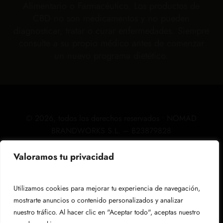
Alimentario o Farmacéutico. Los productos de
CBD no son medicamentos y no pueden
diagnosticar, tratar o curar enfermedades. Siempre
consulte a su propio médico antes de comenzar
un nuevo programa dietético.
©
2026
, todos los derechos reservados • NOMAD
BRANDWORKS S.L. – B23879828
Valoramos tu privacidad
Aviso legal
Utilizamos cookies para mejorar tu experiencia de navegación,
mostrarte anuncios o contenido personalizados y analizar
Política de privacidad
nuestro tráfico. Al hacer clic en "Aceptar todo", aceptas nuestro