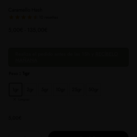
Caramello Hash
10 reseñas
Rango
5,00
€
-
135,00
€
de
precios:
Realiza el pedido antes de las 15h y
RECÍBELO
desde
MAÑANA
5,00€
hasta
: 1gr
Peso
135,00€
1gr
2gr
5gr
10gr
25gr
50gr
Limpiar
5,00
€