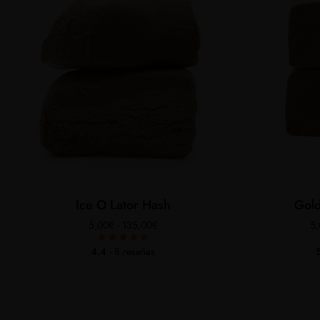
Ice O Lator Hash
Gol
Rango
5,00
€
-
135,00
€
5
de
precios:
4.4
- 8 reseñas
desde
5,00€
hasta
135,00€