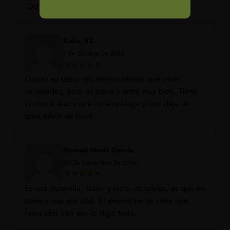
100%
Keku_82
7 De Octubre De 2024
Quizas su sabor sea menos intenso que otras
variedades, pero es suave y entra muy bien. Tiene
un toque dulce que no empalaga y que deja un
gran sabor de boca.
Manuel Marin Garcia
28 De Septiembre De 2024
Es una maravilla, sabor y tacto increíbles, es que no
parece que sea cbd. El pepino no se creía que
fuera cbd con eso lo digo todo…