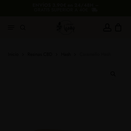
Skip
ENVÍOS 3.90€ en 24/48H –
GRATIS SUPERIOR A 40€
to
Carrito
Cerrar
carrito
main
Menu
content
search
account
Añade 40,00€ más y consigue el envío
gratis
Inicio
Resinas CBD
Hash
Caramello Hash
40€
60€
80€
100€
180€