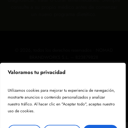
consulte a su propio médico antes de comenzar
un nuevo programa dietético.
©
2026
, todos los derechos reservados • NOMAD
BRANDWORKS S.L. – B23879828
Valoramos tu privacidad
Aviso legal
Utilizamos cookies para mejorar tu experiencia de navegación,
mostrarte anuncios o contenido personalizados y analizar
Política de privacidad
nuestro tráfico. Al hacer clic en "Aceptar todo", aceptas nuestro
Subtotal:
0,00
€
uso de cookies.
Política de Cookies
Ver Carrito
Finalizar Compra