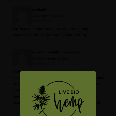
cristianCr
27 De Febrero De 2025
Top buena calidad buen sabor y aroma muy
parecido al de thc de toda la vida cbd top
Alberto Fontalba Fernández
25 De Noviembre De 2024
Si te gusta moldear el peta a tu gusto en plan
churritos o churrazo.. este es de los más moldeables
de Live Bio Hemp, almenos para mí! Sabor terroso
como el típico hasch antiguo de thc de siempre
pero en formato CBD. Si quieres adentrarte y
recuperar sensaciones y antiguos sabores del hash
taleguero... Este es el tuyo.