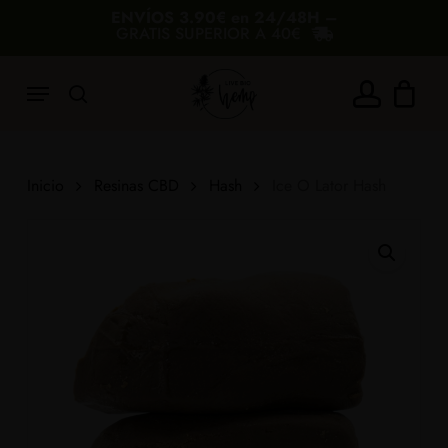
Skip
ENVÍOS 3.90€ en 24/48H –
GRATIS SUPERIOR A 40€
to
Carrito
Cerrar
carrito
main
Menu
content
search
account
Añade 40,00€ más y consigue el envío
gratis
Inicio
Resinas CBD
Hash
Ice O Lator Hash
40€
60€
80€
100€
180€