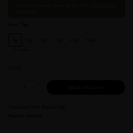
Realiza el pedido antes de las 15h y
RECÍBELO
desde
MAÑANA
5,00€
hasta
: 1gr
Peso
135,00€
1gr
2gr
5gr
10gr
25gr
50gr
Limpiar
5,00
€
Añadir Al Carrito
Categorías:
Hash
,
Resinas CBD
Etiqueta:
diamante