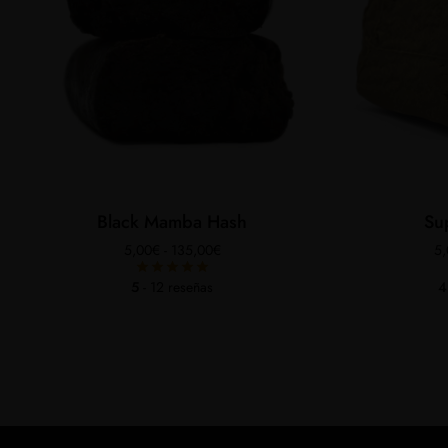
Black Mamba Hash
Su
Rango
5,00
€
-
135,00
€
5
de
precios:
5
- 12 reseñas
4
desde
5,00€
hasta
135,00€