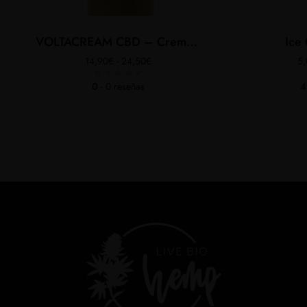
VOLTACREAM CBD – Crema para el dolor
Ice
Rango
14,90
€
-
24,50
€
5
de
precios:
0
- 0 reseñas
4
desde
14,90€
hasta
24,50€