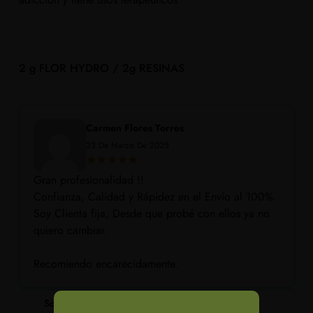
2 g FLOR HYDRO / 2g RESINAS
Carmen Flores Torres
23 De Marzo De 2025
Gran profesionalidad !!
Confianza, Calidad y Rápidez en el Envío al 100%.
Soy Clienta fija, Desde que probé con ellos ya no
quiero cambiar.
Recomiendo encarecidamente.
Solo los clientes registrados que han comprado