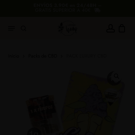
Skip
ENVÍOS 3.90€ en 24/48H –
GRATIS SUPERIOR A 40€
to
Carrito
Cerrar
carrito
main
Menu
content
search
account
Añade 40,00€ más y consigue el envío
gratis
Inicio
Packs de CBD
PACK LUXURY CBD
40€
60€
80€
100€
180€