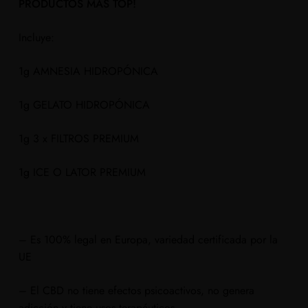
PRODUCTOS MÁS TOP!
Incluye:
1g AMNESIA HIDROPÓNICA
1g GELATO HIDROPÓNICA
1g 3 x FILTROS PREMIUM
1g ICE O LATOR PREMIUM
– Es 100% legal en Europa, variedad certificada por la
UE
– El CBD no tiene efectos psicoactivos, no genera
adicción y tiene usos terapéuticos