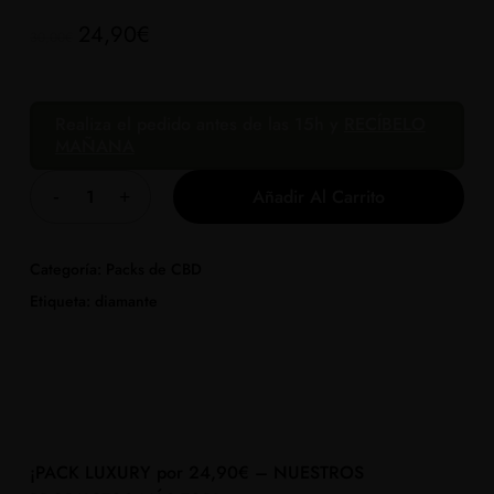
El
El
24,90
€
30,00
€
precio
precio
original
actual
era:
es:
Realiza el pedido antes de las 15h y
RECÍBELO
MAÑANA
30,00€.
24,90€.
Añadir Al Carrito
Categoría:
Packs de CBD
Etiqueta:
diamante
¡PACK LUXURY por 24,90€ – NUESTROS